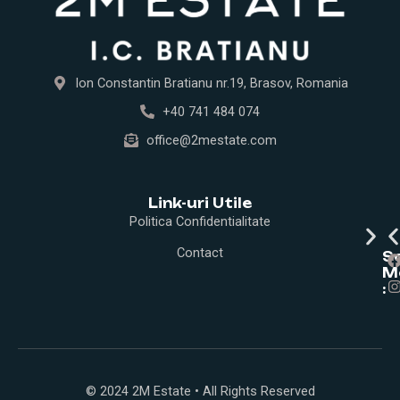
Ion Constantin Bratianu nr.19, Brasov, Romania
+40 741 484 074
office@2mestate.com
Link-uri Utile
Politica Confidentialitate
Contact
I
So
M
:
t
r
© 2024 2M Estate • All Rights Reserved