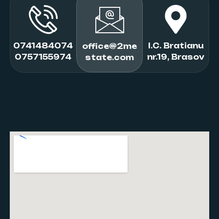
0741484074
I.C. Bratianu
office@2me
0757155974
nr.19, Brasov
state.com