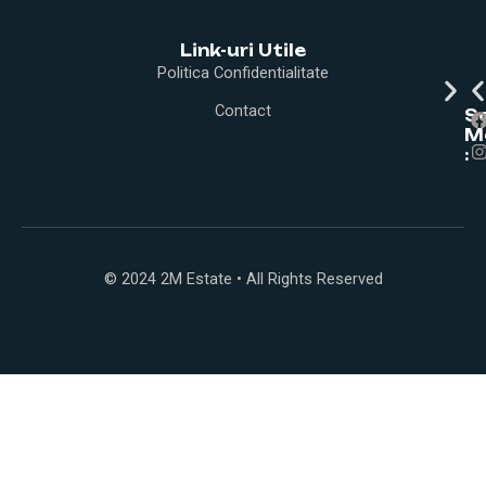
Link-uri Utile
Politica Confidentialitate
Contact
I
So
M
:
t
r
© 2024 2M Estate • All Rights Reserved