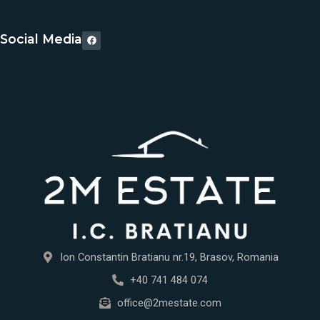
F
Social Media
a
c
e
b
o
o
k
Ion Constantin Bratianu nr.19, Brasov, Romania
+40 741 484 074
office@2mestate.com