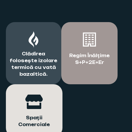
Clădirea
Regim Înălțime
folosește izolare
S+P+2E+Er
termică cu vată
bazaltică.
Spații
Comerciale