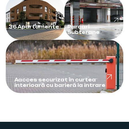
36 Apartamente
Parcari
Subterane
Aacces securizat în curtea
interioară cu barieră la intrare