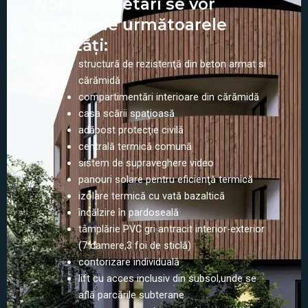
Noii proprietari se vor
bucura de următoarele
facilităţi:
structură de rezistenţă din beton armat si
cărămidă
compartimentări interioare din cărămidă
casa scării spaţioasă
adăpost protecţie civilă
centrală termică comună
sistem de supraveghere video
panouri solare pentru eficienţă termică
izolare termică cu vată bazaltică
încălzire în pardoseală
tâmplărie PVC gri antracit interior-exterior
(7 camere,3 foi de sticlă)
contorizare individuală
lift cu acces inclusiv din subsol,unde se
află parcările subterane