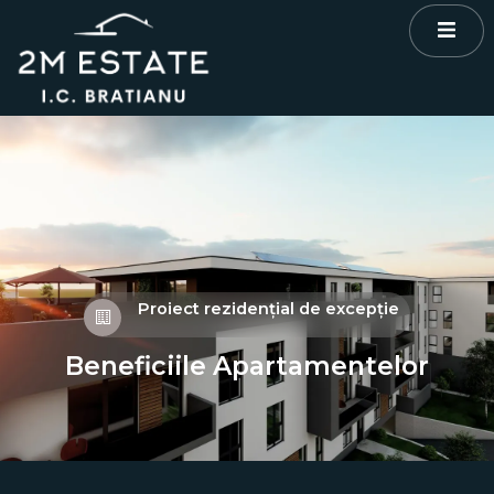
Skip
to
content
Proiect rezidențial de excepție
Beneficiile Apartamentelor