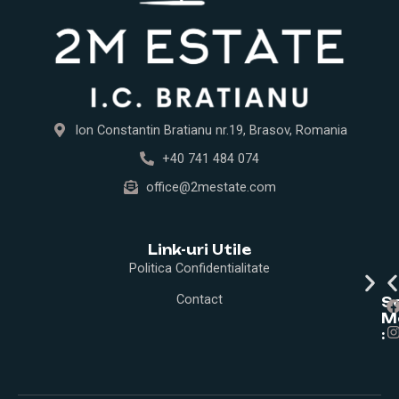
Ion Constantin Bratianu nr.19, Brasov, Romania
+40 741 484 074
office@2mestate.com
Link-uri Utile
Politica Confidentialitate
Contact
I
So
M
:
t
r